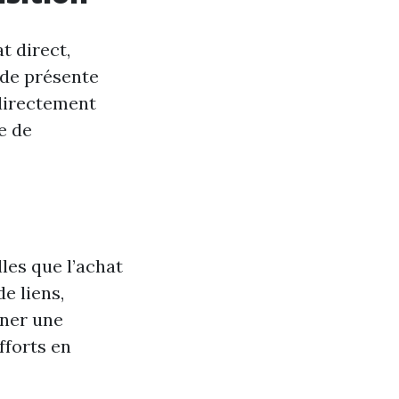
t direct,
de présente
 directement
e de
les que l’achat
e liens,
îner une
fforts en