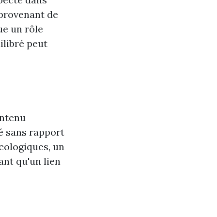
 provenant de
ue un rôle
ilibré peut
ontenu
té sans rapport
écologiques, un
nt qu'un lien