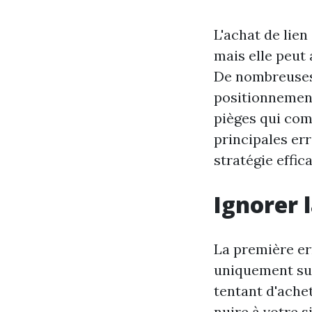
L'achat de lie
mais elle peut 
De nombreuses 
positionnement
pièges qui comp
principales err
stratégie effic
Ignorer l
La première e
uniquement sur 
tentant d'ache
nuire à votre s