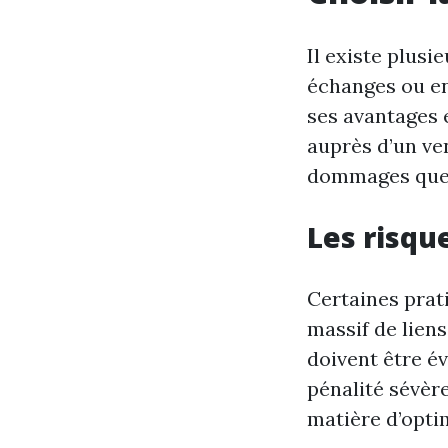
Il existe plusi
échanges ou e
ses avantages 
auprès d’un v
dommages que 
Les risqu
Certaines prat
massif de lien
doivent être é
pénalité sévèr
matière d’opti