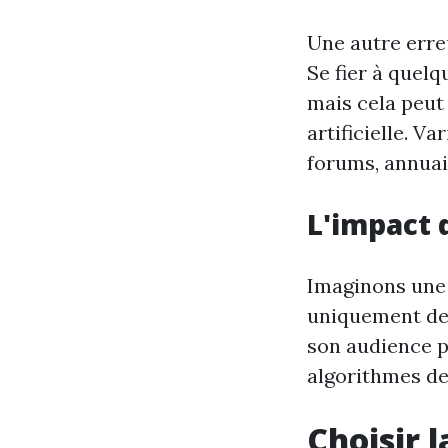
Une autre erreu
Se fier à quelq
mais cela peut
artificielle. V
forums, annuair
L'impact
Imaginons une 
uniquement dep
son audience po
algorithmes de 
Choisir 