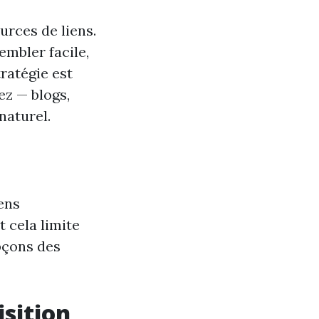
urces de liens.
embler facile,
ratégie est
ez — blogs,
naturel.
ens
 cela limite
upçons des
sition