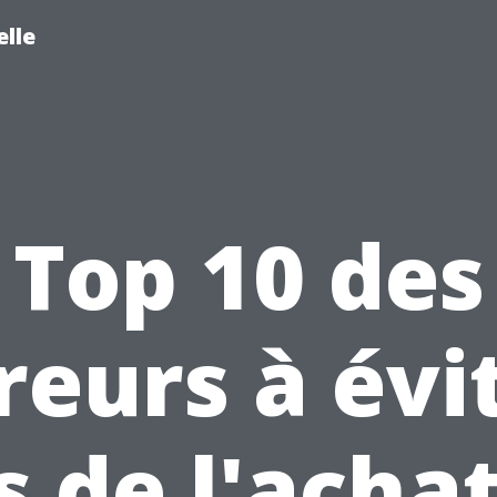
lle
Top 10 des
reurs à évi
s de l'acha