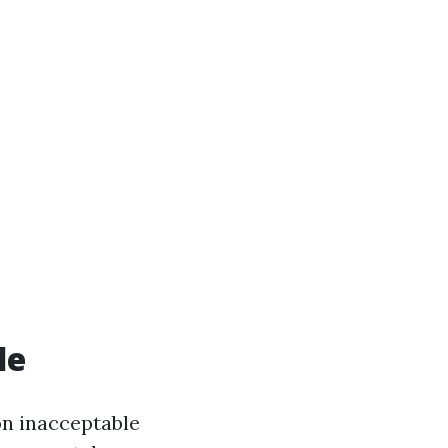
le
on inacceptable