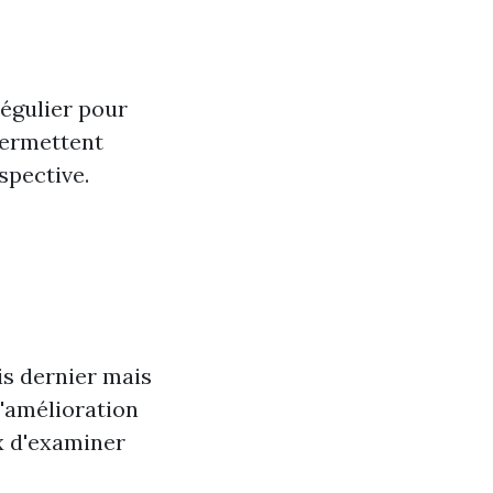
régulier pour
permettent
spective.
is dernier mais
'amélioration
x d'examiner