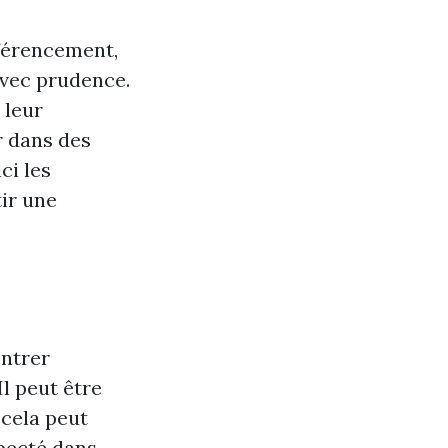
éférencement,
 avec prudence.
 leur
r dans des
ci les
tir une
ntrer
Il peut être
 cela peut
specté dans