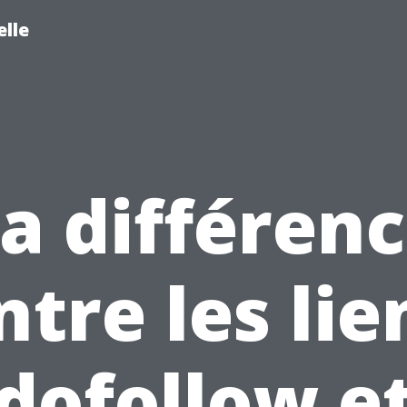
lle
a différen
ntre les lie
dofollow e