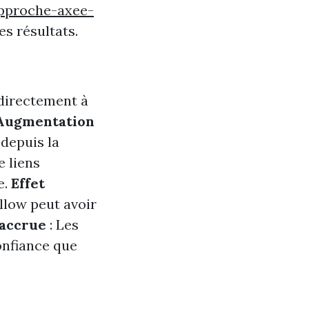
pproche-axee-
es résultats.
 directement à
Augmentation
 depuis la
e liens
e.
Effet
llow peut avoir
 accrue
: Les
onfiance que