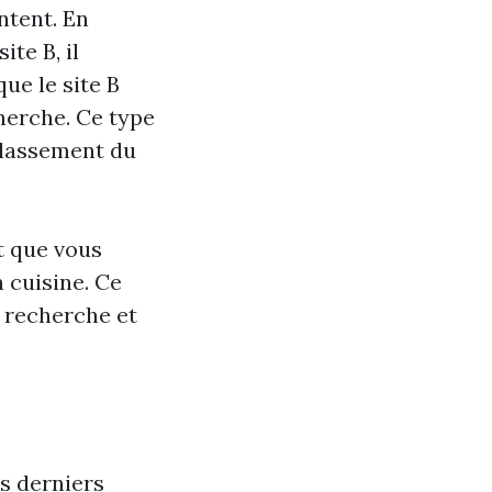
ntent. En
ite B, il
que le site B
herche. Ce type
 classement du
t que vous
 cuisine. Ce
 recherche et
es derniers