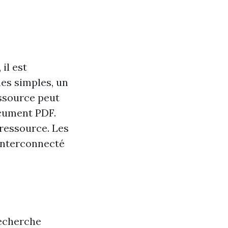
il est
es simples, un
essource peut
ocument PDF.
 ressource. Les
 interconnecté
recherche