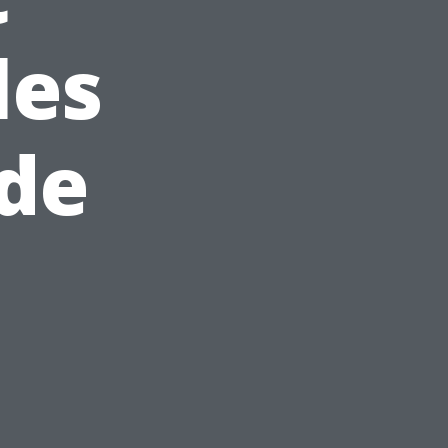
les
de