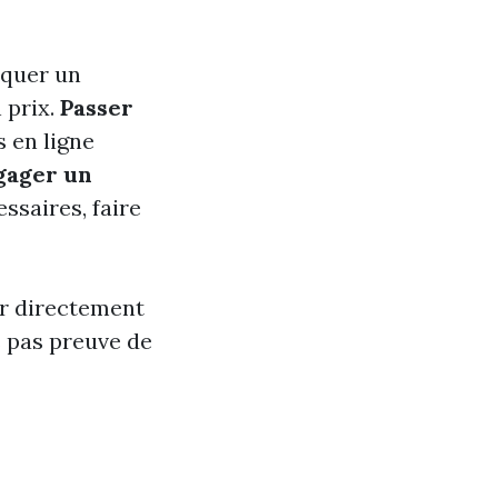
iquer un
 prix.
Passer
 en ligne
gager un
essaires, faire
er directement
s pas preuve de