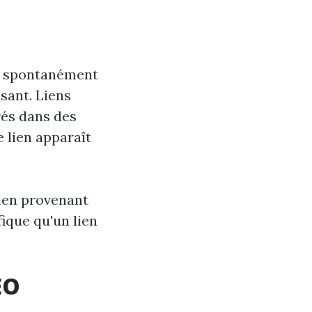
nt spontanément
ssant. Liens
rés dans des
e lien apparaît
lien provenant
ique qu'un lien
EO