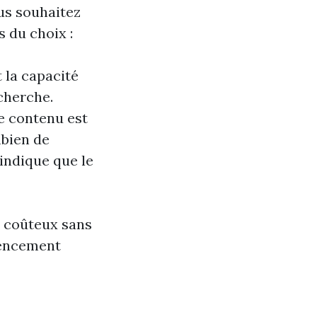
ous souhaitez
s du choix :
t la capacité
echerche.
le contenu est
mbien de
 indique que le
u coûteux sans
érencement