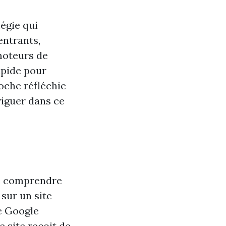
égie qui
entrants,
moteurs de
apide pour
oche réfléchie
viguer dans ce
 de comprendre
 sur un site
e Google
 site reçoit de