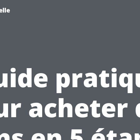
lle
uide pratiq
ur acheter 
ens en 5 éta