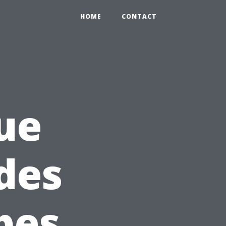
HOME
CONTACT
ue
des
pes