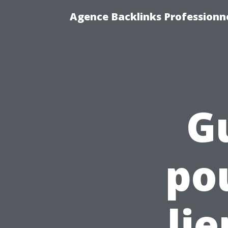
Agence Backlinks Professionne
G
po
li